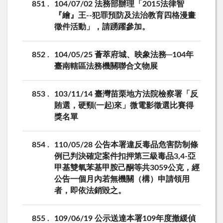
851
104/07/02 法務部辦理「2015法律智
『繪』王--犯罪預防及法治教育四格漫畫
徵件活動」，請踴躍參加。
852
104/05/25 薈萃府城、映象法務─104年
臺南轄區法務機關聯合文物展
853
103/11/14 臺灣苗栗地方法院檢察署「反
賄選，硬頸(一起)來」微電影徵選比賽得
獎名單
854
110/05/28 公告本署違反毒品危害防制條
例已判決確定案件扣押第三級毒品3,4-亞
甲基雙氧苯基甲胺己酮等共3059公克，經
公告一個月內若無機關（構）申請領用
者，即依法銷毀之。
855
109/06/19 公示送達本署109年度撤緩偵