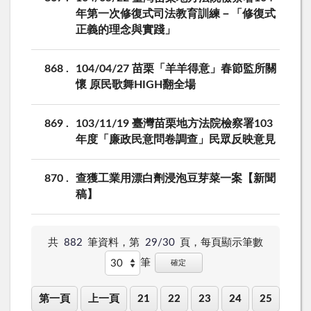
年第一次修復式司法教育訓練－「修復式
正義的理念與實踐」
868
104/04/27 苗栗「羊羊得意」春節監所關
懷 原民歌舞HIGH翻全場
869
103/11/19 臺灣苗栗地方法院檢察署103
年度「廉政民意問卷調查」民眾反映意見
870
查獲工業用漂白劑浸泡豆芽菜一案【新聞
稿】
共
882
筆資料，第
29/30
頁，
每頁顯示筆數
筆
確定
第一頁
上一頁
21
22
23
24
25