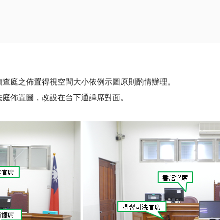
偵查庭之佈置得視空間大小依例示圖原則酌情辦理。
法庭佈置圖，改設在台下通譯席對面。