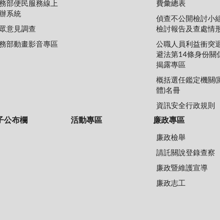
務部便民服務線上
費彙總表
辦系統
偵查不公開檢討小
眾意見調查
檢討報告及查處情
務部動畫影音專區
公職人員利益衝突
避法第14條身份關
揭露專區
概括選任鑑定機關(
體)名冊
資訊安全行政規則
子公布欄
活動專區
廉政專區
廉政檢舉
請託關說登錄查察
廉政暨維護宣導
廉政志工