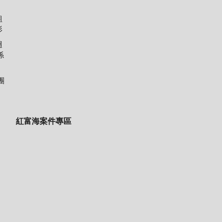
組
形
迴
係
團
紅富海案件專區