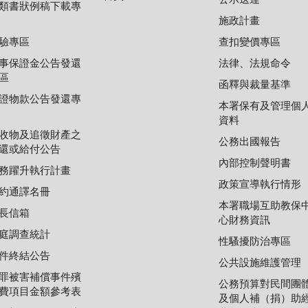
類書狀例稿下載專
施政計畫
驗專區
查扣變價專區
事保證金公告發還
法律、法規命令
區
函釋與裁量基準
證物款公告發還專
本署保有及管理個
資料
收物及追徵財產之
公務出國報告
還或給付公告
內部控制聲明書
務躍升執行計畫
政策宣導執行情形
約通譯名冊
本署職場互助教保
長信箱
心財務資訊
庭調查統計
性騷擾防治專區
件終結公告
公共設施維護管理
罪被害補償事件殯
公務預算對民間團
費項目金額參考表
及個人補（捐）助