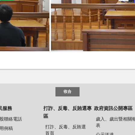
收合
民服務
打詐、反毒、反賄選專
政府資訊公開專區
區
股聯絡電話
歲入、歲出暨相關
表
打詐、反毒、反賄選
用例稿
首頁
公示送達