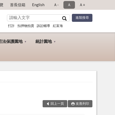
覽
首長信箱
English
Ａ-
Ａ
Ａ+
打詐
扣押物拍賣
訴訟輔導
紅富海
司法保護園地
統計園地
回上一頁
友善列印