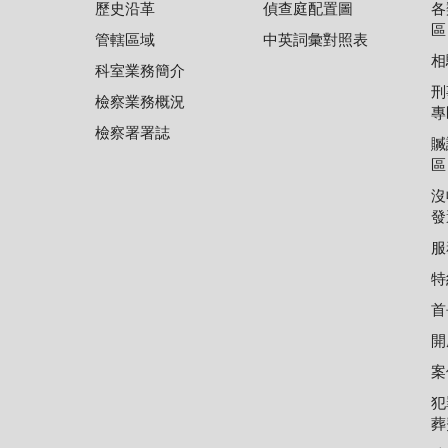
歷史沿革
偵查庭配置圖
各
區
管轄區域
中英詞彙對照表
相
科室業務簡介
刑
檢察業務概況
專
檢察署署誌
贓
區
沒
發
服
特
首
開
案
犯
葬