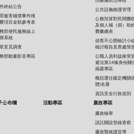
性騷擾防治專區
件終結公告
公共設施維護管理
罪被害補償事件殯
公務預算對民間團
費項目金額參考表
及個人補（捐）助
務部便民服務線上
費彙總表
辦系統
偵查不公開檢討小
眾意見調查
檢討報告及查處情
務部動畫影音專區
公職人員利益衝突
避法第14條身份關
揭露專區
概括選任鑑定機關(
體)名冊
資訊安全行政規則
子公布欄
活動專區
廉政專區
廉政檢舉
請託關說登錄查察
廉政暨維護宣導