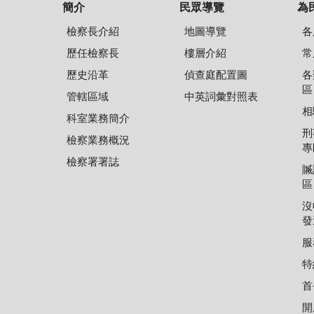
簡介
民眾導覽
為
檢察長介紹
地圖導覽
各
歷任檢察長
樓層介紹
常
歷史沿革
偵查庭配置圖
各
區
管轄區域
中英詞彙對照表
相
科室業務簡介
刑
檢察業務概況
專
檢察署署誌
贓
區
沒
發
服
特
首
開