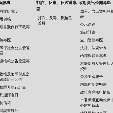
民服務
打詐、反毒、反賄選專
政府資訊公開專區
區
股聯絡電話
歲入、歲出暨相關
表
打詐、反毒、反賄選
用例稿
首頁
公示送達
類書狀例稿下載專
施政計畫
驗專區
查扣變價專區
事保證金公告發還
法律、法規命令
區
函釋與裁量基準
證物款公告發還專
本署保有及管理個
資料
收物及追徵財產之
公務出國報告
還或給付公告
內部控制聲明書
務躍升執行計畫
政策宣導執行情形
約通譯名冊
本署職場互助教保
長信箱
心財務資訊
庭調查統計