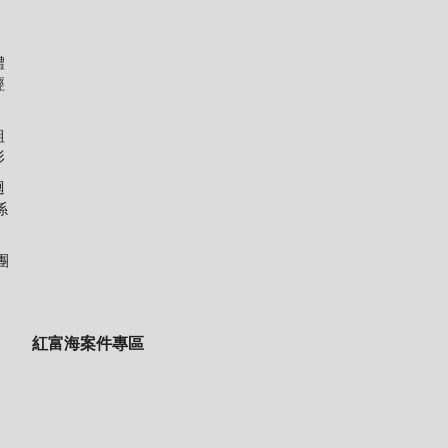
體
經
組
形
迴
係
團
紅富海案件專區