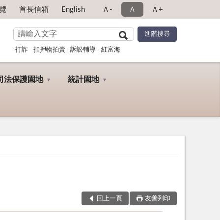
覽
首長信箱
English
Ａ-
Ａ
Ａ+
打詐
扣押物拍賣
訴訟輔導
紅富海
司法保護園地
統計園地
回上一頁
友善列印