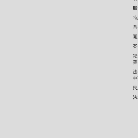
服
特
首
開
案
犯
葬
法
申
民
法