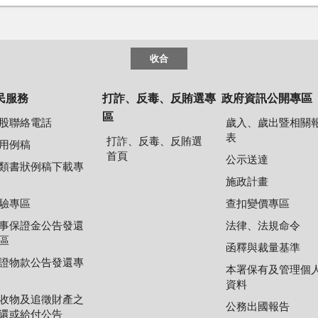
收合
民服務
打詐、反毒、反賄選專
政府資訊公開專區
區
股聯絡電話
歲入、歲出暨相關
表
打詐、反毒、反賄選
用例稿
首頁
公示送達
類書狀例稿下載專
施政計畫
驗專區
查扣變價專區
事保證金公告發還
法律、法規命令
區
函釋與裁量基準
證物款公告發還專
本署保有及管理個
資料
收物及追徵財產之
公務出國報告
還或給付公告