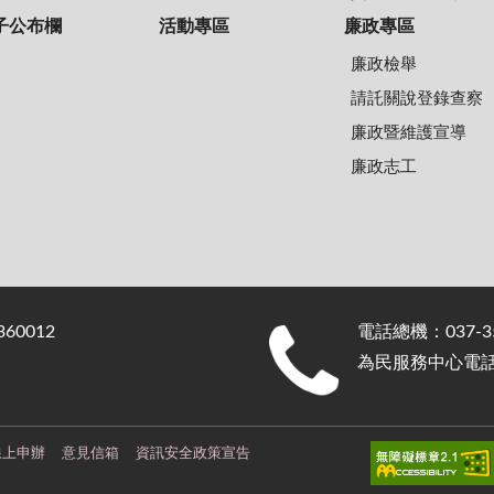
子公布欄
活動專區
廉政專區
廉政檢舉
請託關說登錄查察
廉政暨維護宣導
廉政志工
0012
電話總機：037-35
為民服務中心電話：0
線上申辦
意見信箱
資訊安全政策宣告