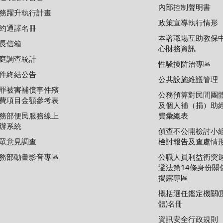
內部控制聲明書
務躍升執行計畫
政策宣導執行情形
約通譯名冊
本署職場互助教保
長信箱
心財務資訊
庭調查統計
性騷擾防治專區
件終結公告
公共設施維護管理
罪被害補償事件殯
公務預算對民間團
費項目金額參考表
及個人補（捐）助
務部便民服務線上
費彙總表
辦系統
偵查不公開檢討小
眾意見調查
檢討報告及查處情
務部動畫影音專區
公職人員利益衝突
避法第14條身份關
揭露專區
概括選任鑑定機關(
體)名冊
資訊安全行政規則