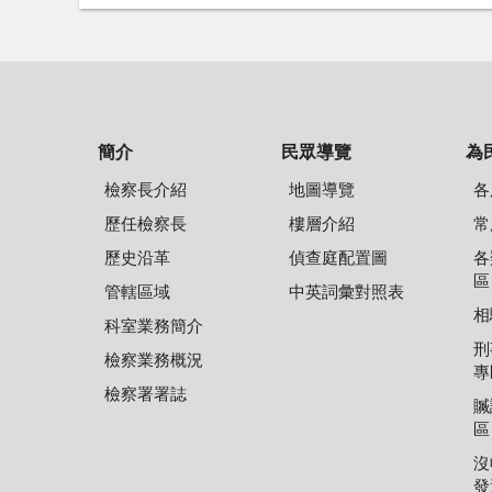
簡介
民眾導覽
為
檢察長介紹
地圖導覽
各
歷任檢察長
樓層介紹
常
歷史沿革
偵查庭配置圖
各
區
管轄區域
中英詞彙對照表
相
科室業務簡介
刑
檢察業務概況
專
檢察署署誌
贓
區
沒
發