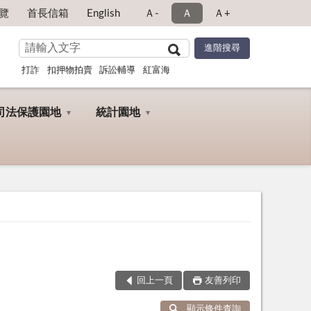
覽
首長信箱
English
Ａ-
Ａ
Ａ+
打詐
扣押物拍賣
訴訟輔導
紅富海
司法保護園地
統計園地
回上一頁
友善列印
顯示條件查詢