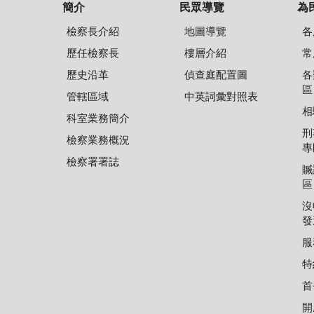
簡介
民眾導覽
為
檢察長介紹
地圖導覽
各
歷任檢察長
樓層介紹
常
歷史沿革
偵查庭配置圖
各
區
管轄區域
中英詞彙對照表
相
科室業務簡介
刑
檢察業務概況
專
檢察署署誌
贓
區
沒
發
服
特
首
開