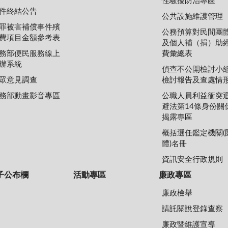
性騷擾防治專區
件終結公告
公共設施維護管理
罪被害補償事件殯
公務預算對民間團
費項目金額參考表
及個人補（捐）助
務部便民服務線上
費彙總表
辦系統
偵查不公開檢討小
眾意見調查
檢討報告及查處情
務部動畫影音專區
公職人員利益衝突
避法第14條身份關
揭露專區
概括選任鑑定機關(
體)名冊
資訊安全行政規則
子公布欄
活動專區
廉政專區
廉政檢舉
請託關說登錄查察
廉政暨維護宣導