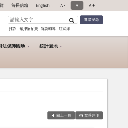
覽
首長信箱
English
Ａ-
Ａ
Ａ+
打詐
扣押物拍賣
訴訟輔導
紅富海
司法保護園地
統計園地
回上一頁
友善列印