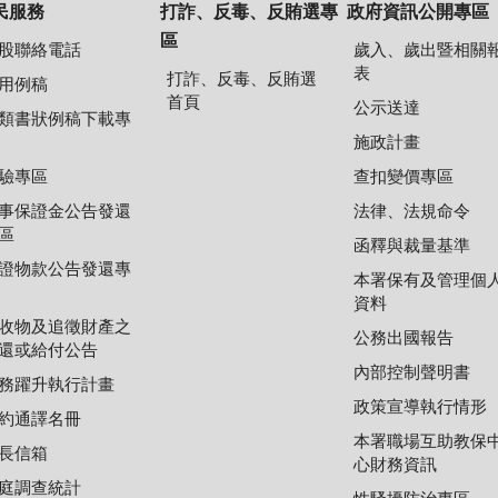
民服務
打詐、反毒、反賄選專
政府資訊公開專區
區
股聯絡電話
歲入、歲出暨相關
表
打詐、反毒、反賄選
用例稿
首頁
公示送達
類書狀例稿下載專
施政計畫
驗專區
查扣變價專區
事保證金公告發還
法律、法規命令
區
函釋與裁量基準
證物款公告發還專
本署保有及管理個
資料
收物及追徵財產之
公務出國報告
還或給付公告
內部控制聲明書
務躍升執行計畫
政策宣導執行情形
約通譯名冊
本署職場互助教保
長信箱
心財務資訊
庭調查統計