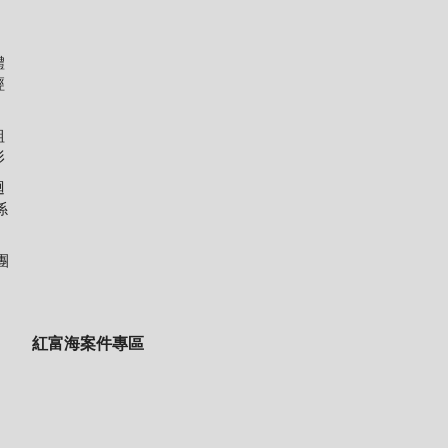
體
經
組
形
迴
係
團
紅富海案件專區