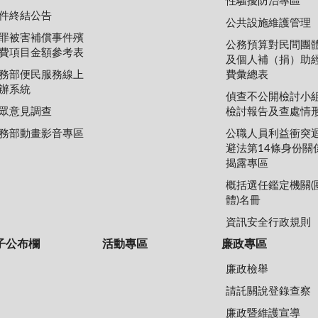
性騷擾防治專區
件終結公告
公共設施維護管理
罪被害補償事件殯
公務預算對民間團
費項目金額參考表
及個人補（捐）助
務部便民服務線上
費彙總表
辦系統
偵查不公開檢討小
眾意見調查
檢討報告及查處情
務部動畫影音專區
公職人員利益衝突
避法第14條身份關
揭露專區
概括選任鑑定機關(
體)名冊
資訊安全行政規則
子公布欄
活動專區
廉政專區
廉政檢舉
請託關說登錄查察
廉政暨維護宣導