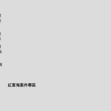
體
經
組
形
迴
係
團
紅富海案件專區