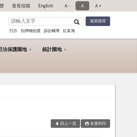
覽
首長信箱
English
Ａ-
Ａ
Ａ+
打詐
扣押物拍賣
訴訟輔導
紅富海
司法保護園地
統計園地
回上一頁
友善列印