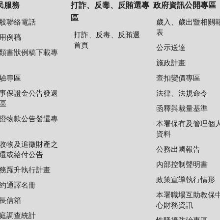
民服務
打詐、反毒、反賄選專
政府資訊公開專區
區
股聯絡電話
歲入、歲出暨相關
表
打詐、反毒、反賄選
用例稿
首頁
公示送達
類書狀例稿下載專
施政計畫
驗專區
查扣變價專區
事保證金公告發還
法律、法規命令
區
函釋與裁量基準
證物款公告發還專
本署保有及管理個
資料
收物及追徵財產之
公務出國報告
還或給付公告
內部控制聲明書
務躍升執行計畫
政策宣導執行情形
約通譯名冊
本署職場互助教保
長信箱
心財務資訊
庭調查統計