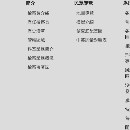
簡介
民眾導覽
為
檢察長介紹
地圖導覽
各
歷任檢察長
樓層介紹
常
歷史沿革
偵查庭配置圖
各
區
管轄區域
中英詞彙對照表
相
科室業務簡介
刑
檢察業務概況
專
檢察署署誌
贓
區
沒
發
服
特
首
開