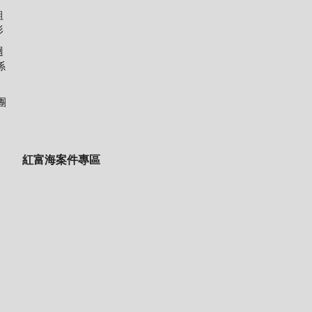
組
形
迴
係
團
紅富海案件專區