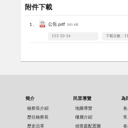
附件下載
公告.pdf
281 KB
113-10-16
下載次數：11
簡介
民眾導覽
為
檢察長介紹
地圖導覽
各
歷任檢察長
樓層介紹
常
歷史沿革
偵查庭配置圖
各