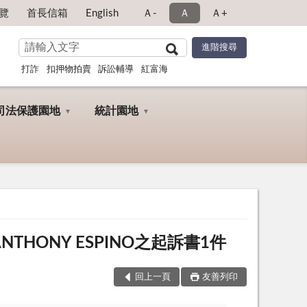
覽
首長信箱
English
Ａ-
Ａ
Ａ+
打詐
扣押物拍賣
訴訟輔導
紅富海
司法保護園地
統計園地
THONY ESPINO之起訴書1件
回上一頁
友善列印