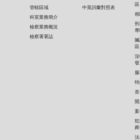
區
管轄區域
中英詞彙對照表
相
科室業務簡介
刑
檢察業務概況
專
檢察署署誌
贓
區
沒
發
服
特
首
開
案
犯
葬
法