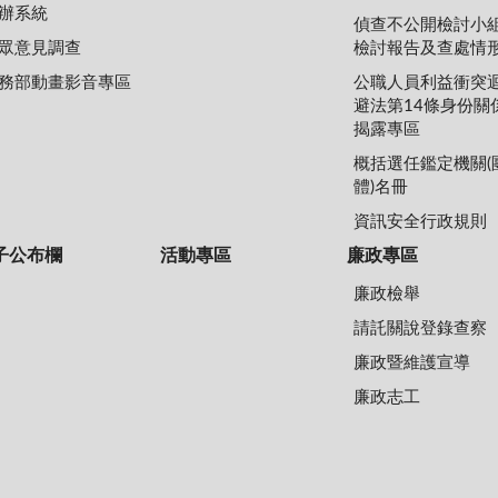
辦系統
偵查不公開檢討小
眾意見調查
檢討報告及查處情
務部動畫影音專區
公職人員利益衝突
避法第14條身份關
揭露專區
概括選任鑑定機關(
體)名冊
資訊安全行政規則
子公布欄
活動專區
廉政專區
廉政檢舉
請託關說登錄查察
廉政暨維護宣導
廉政志工