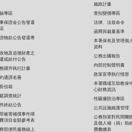
施政計畫
驗專區
查扣變價專區
事保證金公告發還
法律、法規命令
區
函釋與裁量基準
證物款公告發還專
本署保有及管理個
資料
收物及追徵財產之
公務出國報告
還或給付公告
內部控制聲明書
務躍升執行計畫
政策宣導執行情形
約通譯名冊
本署職場互助教保
長信箱
心財務資訊
庭調查統計
性騷擾防治專區
件終結公告
公共設施維護管理
罪被害補償事件殯
公務預算對民間團
費項目金額參考表
及個人補（捐）助
務部便民服務線上
費彙總表