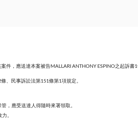
件，應送達本案被告MALLARI ANTHONY ESPINO之起訴書
2條、民事訴訟法第151條第1項規定。
保管，應受送達人得隨時來署領取。
效力。