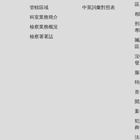
區
管轄區域
中英詞彙對照表
相
科室業務簡介
刑
檢察業務概況
專
檢察署署誌
贓
區
沒
發
服
特
首
開
案
犯
葬
法