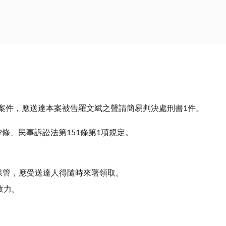
盜案件，應送達本案被告羅文斌之聲請簡易判決處刑書1件。
2條、民事訴訟法第151條第1項規定。
保管，應受送達人得隨時來署領取。
效力。