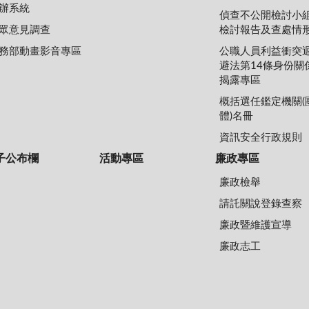
辦系統
偵查不公開檢討小
眾意見調查
檢討報告及查處情
務部動畫影音專區
公職人員利益衝突
避法第14條身份關
揭露專區
概括選任鑑定機關(
體)名冊
資訊安全行政規則
子公布欄
活動專區
廉政專區
廉政檢舉
請託關說登錄查察
廉政暨維護宣導
廉政志工