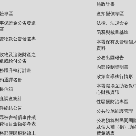
施政計畫
驗專區
查扣變價專區
事保證金公告發還
法律、法規命令
區
函釋與裁量基準
證物款公告發還專
本署保有及管理個
資料
收物及追徵財產之
公務出國報告
還或給付公告
內部控制聲明書
務躍升執行計畫
政策宣導執行情形
約通譯名冊
本署職場互助教保
長信箱
心財務資訊
庭調查統計
性騷擾防治專區
件終結公告
公共設施維護管理
罪被害補償事件殯
公務預算對民間團
費項目金額參考表
及個人補（捐）助
務部便民服務線上
費彙總表