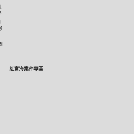
組
形
迴
係
團
紅富海案件專區