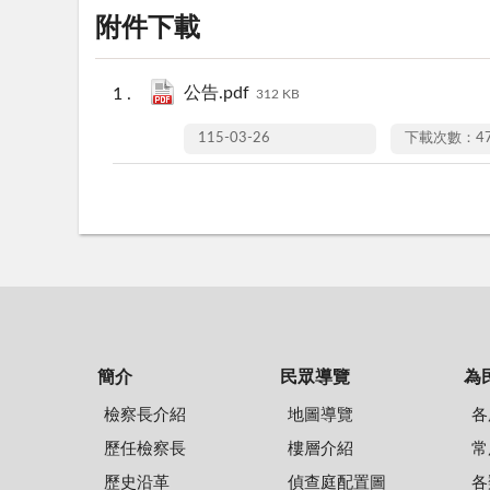
附件下載
公告.pdf
312 KB
115-03-26
下載次數：4
簡介
民眾導覽
為
檢察長介紹
地圖導覽
各
歷任檢察長
樓層介紹
常
歷史沿革
偵查庭配置圖
各