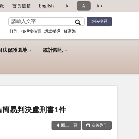
覽
首長信箱
English
Ａ-
Ａ
Ａ+
打詐
扣押物拍賣
訴訟輔導
紅富海
司法保護園地
統計園地
請簡易判決處刑書1件
回上一頁
友善列印