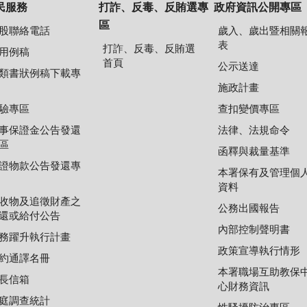
民服務
打詐、反毒、反賄選專
政府資訊公開專區
區
股聯絡電話
歲入、歲出暨相關
表
打詐、反毒、反賄選
用例稿
首頁
公示送達
類書狀例稿下載專
施政計畫
驗專區
查扣變價專區
事保證金公告發還
法律、法規命令
區
函釋與裁量基準
證物款公告發還專
本署保有及管理個
資料
收物及追徵財產之
公務出國報告
還或給付公告
內部控制聲明書
務躍升執行計畫
政策宣導執行情形
約通譯名冊
本署職場互助教保
長信箱
心財務資訊
庭調查統計