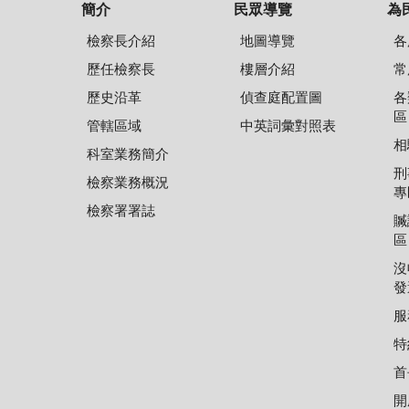
簡介
民眾導覽
為
檢察長介紹
地圖導覽
各
歷任檢察長
樓層介紹
常
歷史沿革
偵查庭配置圖
各
區
管轄區域
中英詞彙對照表
相
科室業務簡介
刑
檢察業務概況
專
檢察署署誌
贓
區
沒
發
服
特
首
開