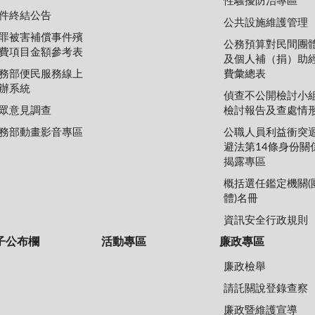
性騷擾防治專區
件終結公告
公共設施維護管理
罪被害補償事件殯
公務預算對民間團
費項目金額參考表
及個人補（捐）助
務部便民服務線上
費彙總表
辦系統
偵查不公開檢討小
眾意見調查
檢討報告及查處情
務部動畫影音專區
公職人員利益衝突
避法第14條身份關
揭露專區
概括選任鑑定機關(
體)名冊
資訊安全行政規則
子公布欄
活動專區
廉政專區
廉政檢舉
請託關說登錄查察
廉政暨維護宣導