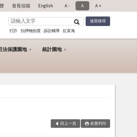
覽
首長信箱
English
Ａ-
Ａ
Ａ+
打詐
扣押物拍賣
訴訟輔導
紅富海
司法保護園地
統計園地
回上一頁
友善列印