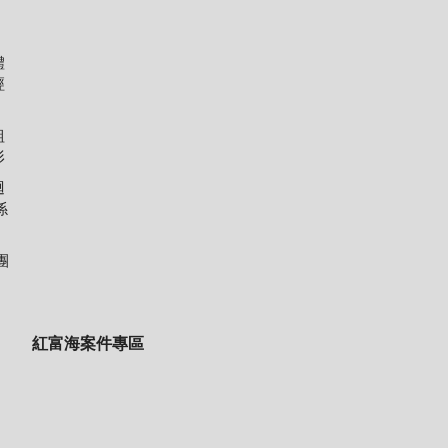
體
經
組
形
迴
係
團
紅富海案件專區