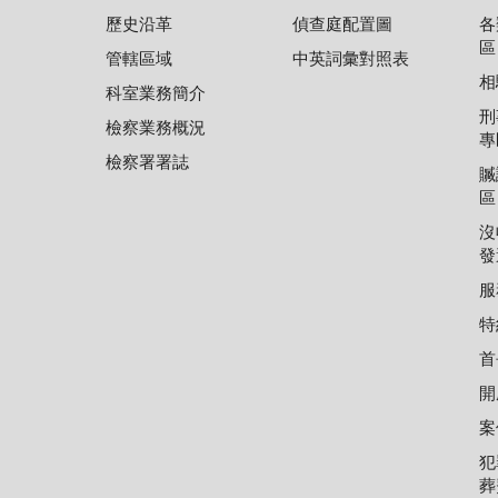
歷史沿革
偵查庭配置圖
各
區
管轄區域
中英詞彙對照表
相
科室業務簡介
刑
檢察業務概況
專
檢察署署誌
贓
區
沒
發
服
特
首
開
案
犯
葬