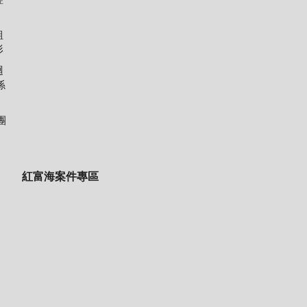
組
形
迴
係
團
紅富海案件專區