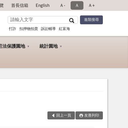
覽
首長信箱
English
Ａ-
Ａ
Ａ+
打詐
扣押物拍賣
訴訟輔導
紅富海
司法保護園地
統計園地
回上一頁
友善列印