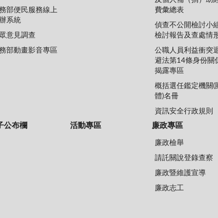
務部便民服務線上
費彙總表
辦系統
偵查不公開檢討小
眾意見調查
檢討報告及查處情
務部動畫影音專區
公職人員利益衝突
避法第14條身份關
揭露專區
概括選任鑑定機關(
體)名冊
資訊安全行政規則
子公布欄
活動專區
廉政專區
廉政檢舉
請託關說登錄查察
廉政暨維護宣導
廉政志工