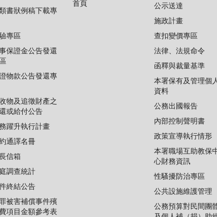
首頁
公示送達
類書狀例稿下載專
施政計畫
驗專區
查扣變價專區
事保證金公告發還
法律、法規命令
區
函釋與裁量基準
證物款公告發還專
本署保有及管理個
資料
收物及追徵財產之
公務出國報告
還或給付公告
內部控制聲明書
務躍升執行計畫
政策宣導執行情形
約通譯名冊
本署職場互助教保
長信箱
心財務資訊
庭調查統計
性騷擾防治專區
件終結公告
公共設施維護管理
罪被害補償事件殯
公務預算對民間團
費項目金額參考表
及個人補（捐）助