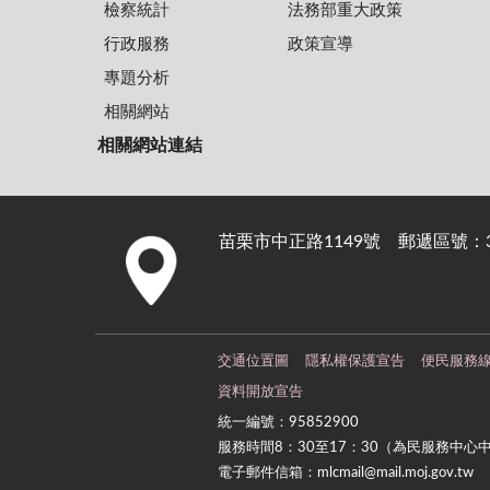
檢察統計
法務部重大政策
行政服務
政策宣導
專題分析
相關網站
相關網站連結
苗栗市中正路1149號 郵遞區號：36
:::
交通位置圖
隱私權保護宣告
便民服務
資料開放宣告
統一編號：95852900
服務時間8：30至17：30（為民服務中心
電子郵件信箱：mlcmail@mail.moj.gov.tw