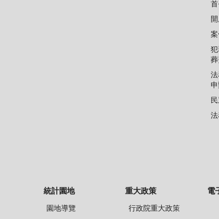
首
開
案
犯
葬
法
申
民
法
統計園地
重大政策
電
園地導覽
行政院重大政策