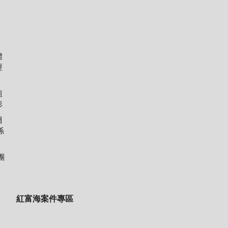
體
經
組
形
迴
係
團
紅富海案件專區