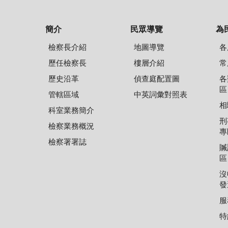
簡介
民眾導覽
為
檢察長介紹
地圖導覽
各
歷任檢察長
樓層介紹
常
歷史沿革
偵查庭配置圖
各
區
管轄區域
中英詞彙對照表
相
科室業務簡介
刑
檢察業務概況
專
檢察署署誌
贓
區
沒
發
服
特