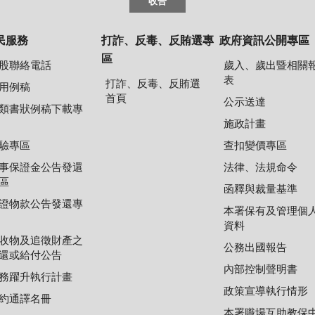
收合
民服務
打詐、反毒、反賄選專
政府資訊公開專區
區
股聯絡電話
歲入、歲出暨相關
表
打詐、反毒、反賄選
用例稿
首頁
公示送達
類書狀例稿下載專
施政計畫
驗專區
查扣變價專區
事保證金公告發還
法律、法規命令
區
函釋與裁量基準
證物款公告發還專
本署保有及管理個
資料
收物及追徵財產之
公務出國報告
還或給付公告
內部控制聲明書
務躍升執行計畫
政策宣導執行情形
約通譯名冊
本署職場互助教保