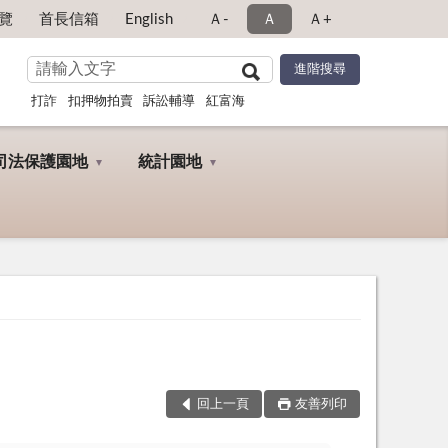
覽
首長信箱
English
Ａ-
Ａ
Ａ+
打詐
扣押物拍賣
訴訟輔導
紅富海
司法保護園地
統計園地
回上一頁
友善列印