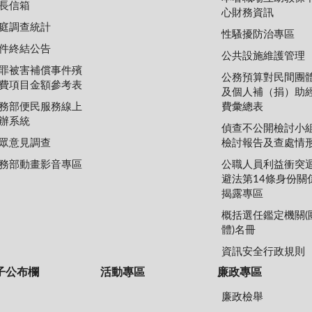
長信箱
心財務資訊
庭調查統計
性騷擾防治專區
件終結公告
公共設施維護管理
罪被害補償事件殯
公務預算對民間團
費項目金額參考表
及個人補（捐）助
務部便民服務線上
費彙總表
辦系統
偵查不公開檢討小
眾意見調查
檢討報告及查處情
務部動畫影音專區
公職人員利益衝突
避法第14條身份關
揭露專區
概括選任鑑定機關(
體)名冊
資訊安全行政規則
子公布欄
活動專區
廉政專區
廉政檢舉