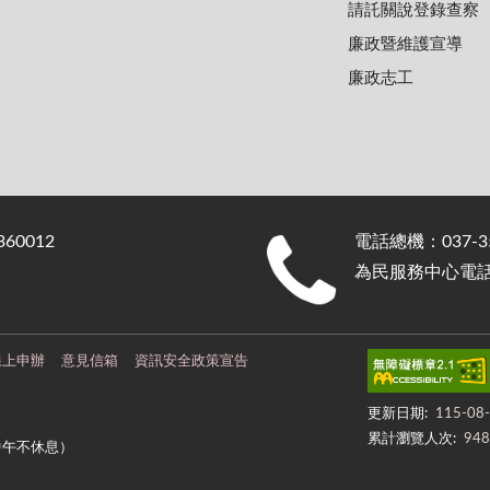
請託關說登錄查察
廉政暨維護宣導
廉政志工
0012
電話總機：037-35
為民服務中心電話：0
線上申辦
意見信箱
資訊安全政策宣告
更新日期:
115-08
累計瀏覽人次:
948
中午不休息）