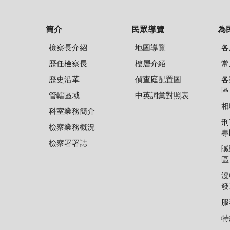
簡介
民眾導覽
為
檢察長介紹
地圖導覽
各
歷任檢察長
樓層介紹
常
歷史沿革
偵查庭配置圖
各
區
管轄區域
中英詞彙對照表
相
科室業務簡介
刑
檢察業務概況
專
檢察署署誌
贓
區
沒
發
服
特