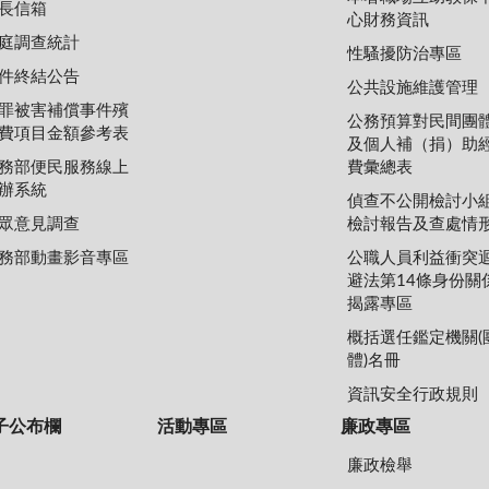
長信箱
心財務資訊
庭調查統計
性騷擾防治專區
件終結公告
公共設施維護管理
罪被害補償事件殯
公務預算對民間團
費項目金額參考表
及個人補（捐）助
務部便民服務線上
費彙總表
辦系統
偵查不公開檢討小
眾意見調查
檢討報告及查處情
務部動畫影音專區
公職人員利益衝突
避法第14條身份關
揭露專區
概括選任鑑定機關(
體)名冊
資訊安全行政規則
子公布欄
活動專區
廉政專區
廉政檢舉