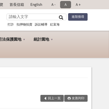
覽
首長信箱
English
Ａ-
Ａ
Ａ+
打詐
扣押物拍賣
訴訟輔導
紅富海
司法保護園地
統計園地
回上一頁
友善列印