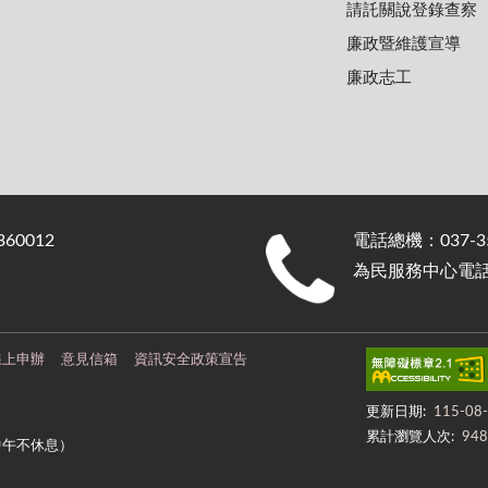
請託關說登錄查察
廉政暨維護宣導
廉政志工
0012
電話總機：037-35
為民服務中心電話：0
線上申辦
意見信箱
資訊安全政策宣告
更新日期:
115-08
累計瀏覽人次:
948
中午不休息）