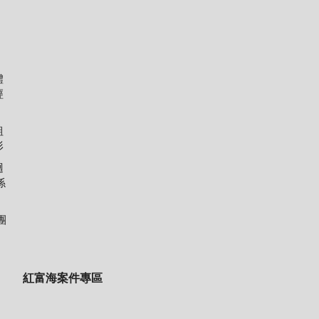
體
經
組
形
迴
係
團
紅富海案件專區