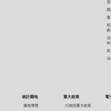
首
開
案
犯
葬
法
申
民
法
統計園地
重大政策
電
園地導覽
行政院重大政策