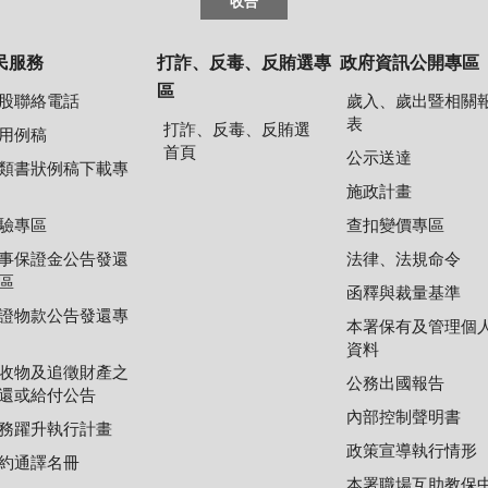
收合
民服務
打詐、反毒、反賄選專
政府資訊公開專區
區
股聯絡電話
歲入、歲出暨相關
表
打詐、反毒、反賄選
用例稿
首頁
公示送達
類書狀例稿下載專
施政計畫
驗專區
查扣變價專區
事保證金公告發還
法律、法規命令
區
函釋與裁量基準
證物款公告發還專
本署保有及管理個
資料
收物及追徵財產之
公務出國報告
還或給付公告
內部控制聲明書
務躍升執行計畫
政策宣導執行情形
約通譯名冊
本署職場互助教保