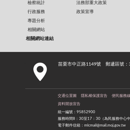
檢察統計
法務部重大政策
行政服務
政策宣導
專題分析
相關網站
相關網站連結
苗栗市中正路1149號 郵遞區號：36
:::
交通位置圖
隱私權保護宣告
便民服務
資料開放宣告
統一編號：95852900
服務時間8：30至17：30（為民服務中心
電子郵件信箱：mlcmail@mail.moj.gov.tw