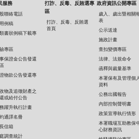
民服務
打詐、反毒、反賄選專
政府資訊公開專區
區
股聯絡電話
歲入、歲出暨相關
表
打詐、反毒、反賄選
用例稿
首頁
公示送達
類書狀例稿下載專
施政計畫
驗專區
查扣變價專區
事保證金公告發還
法律、法規命令
區
函釋與裁量基準
證物款公告發還專
本署保有及管理個
資料
收物及追徵財產之
公務出國報告
還或給付公告
內部控制聲明書
務躍升執行計畫
政策宣導執行情形
約通譯名冊
本署職場互助教保
長信箱
心財務資訊
庭調查統計