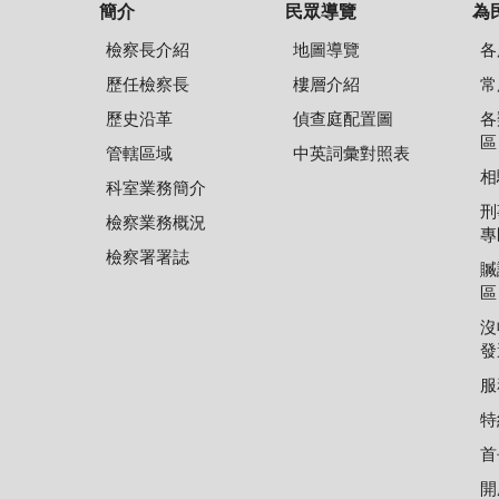
簡介
民眾導覽
為
檢察長介紹
地圖導覽
各
歷任檢察長
樓層介紹
常
歷史沿革
偵查庭配置圖
各
區
管轄區域
中英詞彙對照表
相
科室業務簡介
刑
檢察業務概況
專
檢察署署誌
贓
區
沒
發
服
特
首
開