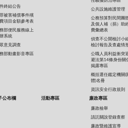
性騷擾防治專區
件終結公告
公共設施維護管理
罪被害補償事件殯
公務預算對民間團
費項目金額參考表
及個人補（捐）助
務部便民服務線上
費彙總表
辦系統
偵查不公開檢討小
眾意見調查
檢討報告及查處情
務部動畫影音專區
公職人員利益衝突
避法第14條身份關
揭露專區
概括選任鑑定機關(
體)名冊
資訊安全行政規則
子公布欄
活動專區
廉政專區
廉政檢舉
請託關說登錄查察
廉政暨維護宣導