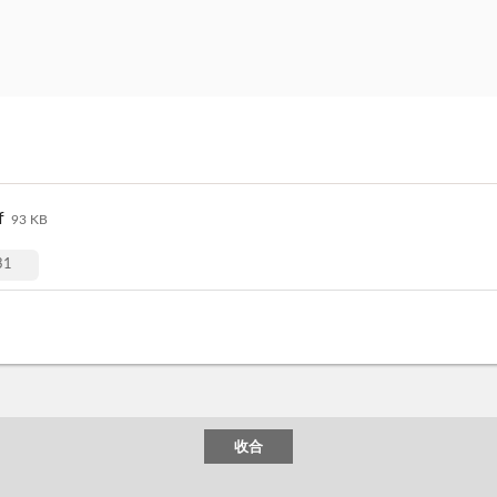
f
93 KB
1
收合