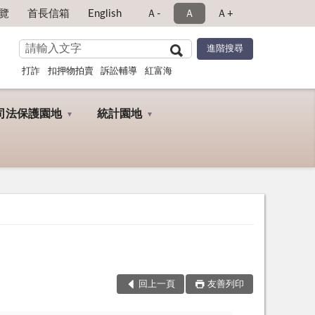
覽
首長信箱
English
Ａ-
Ａ
Ａ+
打詐
扣押物拍賣
訴訟輔導
紅富海
司法保護園地
統計園地
回上一頁
友善列印