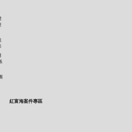
體
經
組
形
迴
係
團
紅富海案件專區