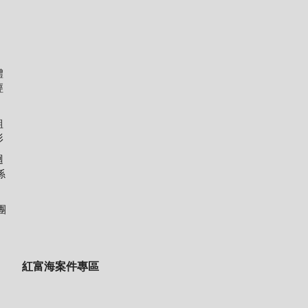
體
經
組
形
迴
係
團
紅富海案件專區