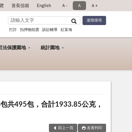
覽
首長信箱
English
Ａ-
Ａ
Ａ+
打詐
扣押物拍賣
訴訟輔導
紅富海
司法保護園地
統計園地
共495包，合計1933.85公克，
回上一頁
友善列印