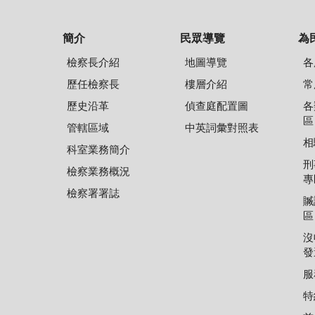
簡介
民眾導覽
為
檢察長介紹
地圖導覽
各
歷任檢察長
樓層介紹
常
歷史沿革
偵查庭配置圖
各
區
管轄區域
中英詞彙對照表
相
科室業務簡介
刑
檢察業務概況
專
檢察署署誌
贓
區
沒
發
服
特