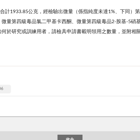
合計1933.85公克，經檢驗出微量（係指純度未達1%、下同
微量第四級毒品氯二甲基卡西酮、微量第四級毒品2-胺基-5硝
如何於研究或訓練用者，請檢具申請書載明領用之數量，並附相
6
收合