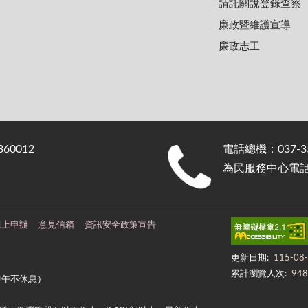
請託關說登錄查察
廉政暨維護宣導
廉政志工
0012
電話總機：037-35
為民服務中心電話：0
線上申辦
意見信箱
資訊安全政策宣告
更新日期:
115-08
累計瀏覽人次:
948
中午不休息）