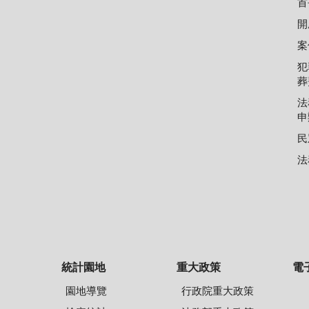
首
開
案
犯
葬
法
申
民
法
統計園地
重大政策
電
園地導覽
行政院重大政策