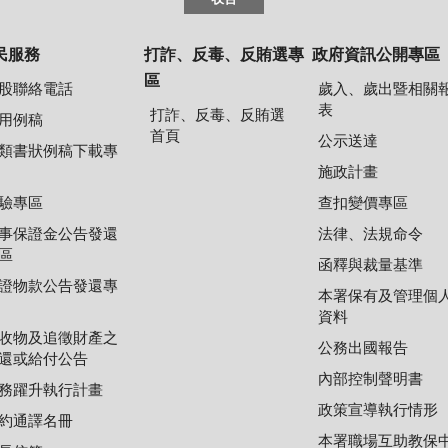
民服務
打詐、反毒、反賄選專
政府資訊公開專區
區
股聯絡電話
歲入、歲出暨相關
表
打詐、反毒、反賄選
用例稿
首頁
公示送達
類書狀例稿下載專
施政計畫
驗專區
查扣變價專區
事保證金公告發還
法律、法規命令
區
函釋與裁量基準
證物款公告發還專
本署保有及管理個
資料
收物及追徵財產之
公務出國報告
還或給付公告
內部控制聲明書
務躍升執行計畫
政策宣導執行情形
約通譯名冊
本署職場互助教保