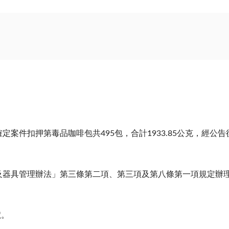
案件扣押第毒品咖啡包共495包，合計1933.85公克，經公
及器具管理辦法」第三條第二項、第三項及第八條第一項規定辦
號。