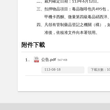
二、裁判確定日期：113年6月12日。
三、扣押物品項目：毒品咖啡包共495包，
甲機卡西酮、微量第四級毒品硝西泮、
四、凡領有管制藥品登記之機關（構），
准後，依核准文件向本署領用。
附件下載
公告.pdf
567 KB
113-08-18
下載次數：10