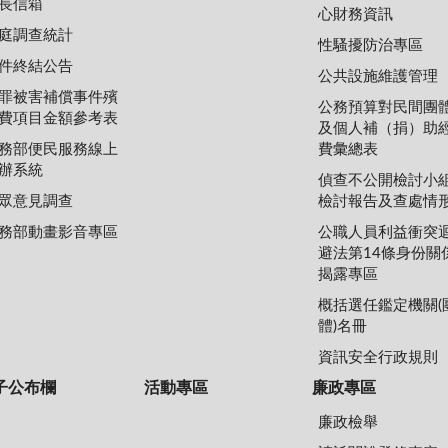
長信箱
心財務資訊
庭調查統計
性騷擾防治專區
件終結公告
公共設施維護管理
罪被害補償事件殯
公務預算對民間團
費項目金額參考表
及個人補（捐）助
務部便民服務線上
費彙總表
辦系統
偵查不公開檢討小
眾意見調查
檢討報告及查處情
務部動畫影音專區
公職人員利益衝突
避法第14條身份關
揭露專區
概括選任鑑定機關(
體)名冊
資訊安全行政規則
子公布欄
活動專區
廉政專區
廉政檢舉