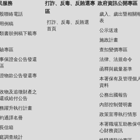
民服務
打詐、反毒、反賄選專
政府資訊公開專區
區
股聯絡電話
歲入、歲出暨相關
表
打詐、反毒、反賄選
用例稿
首頁
公示送達
類書狀例稿下載專
施政計畫
驗專區
查扣變價專區
事保證金公告發還
法律、法規命令
區
函釋與裁量基準
證物款公告發還專
本署保有及管理個
資料
收物及追徵財產之
公務出國報告
還或給付公告
內部控制聲明書
務躍升執行計畫
政策宣導執行情形
約通譯名冊
本署職場互助教保
長信箱
心財務資訊
庭調查統計