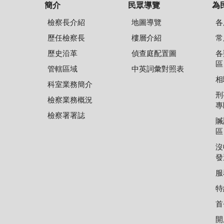
簡介
民眾導覽
為
檢察長介紹
地圖導覽
各
歷任檢察長
樓層介紹
常
歷史沿革
偵查庭配置圖
各
區
管轄區域
中英詞彙對照表
相
科室業務簡介
刑
檢察業務概況
專
檢察署署誌
贓
區
沒
發
服
特
首
開