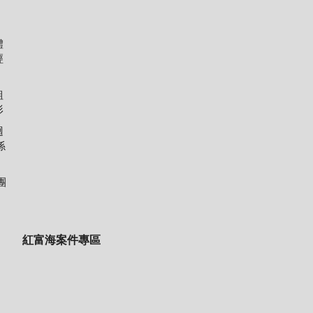
體
經
組
形
迴
係
團
紅富海案件專區