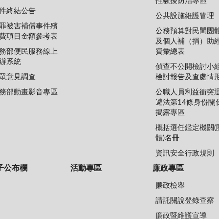
性騷擾防治專區
件終結公告
公共設施維護管理
罪被害補償事件殯
公務預算對民間團
費項目金額參考表
及個人補（捐）助
務部便民服務線上
費彙總表
辦系統
偵查不公開檢討小
眾意見調查
檢討報告及查處情
務部動畫影音專區
公職人員利益衝突
避法第14條身份關
揭露專區
概括選任鑑定機關(
體)名冊
資訊安全行政規則
子公布欄
活動專區
廉政專區
廉政檢舉
請託關說登錄查察
廉政暨維護宣導