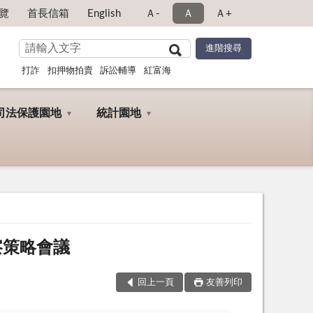
覽
首長信箱
English
Ａ-
Ａ
Ａ+
打詐
扣押物拍賣
訴訟輔導
紅富海
司法保護園地
統計園地
察策略會議
回上一頁
友善列印