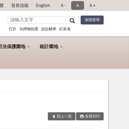
覽
首長信箱
English
Ａ-
Ａ
Ａ+
打詐
扣押物拍賣
訴訟輔導
紅富海
司法保護園地
統計園地
回上一頁
友善列印