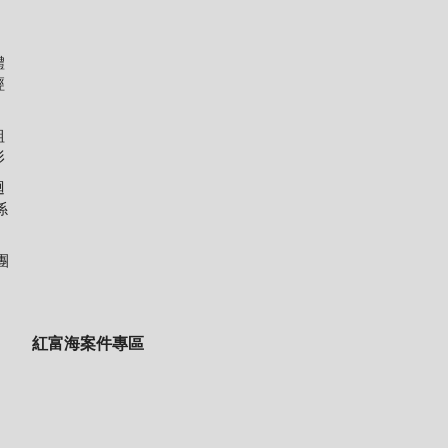
體
經
組
形
迴
係
團
紅富海案件專區