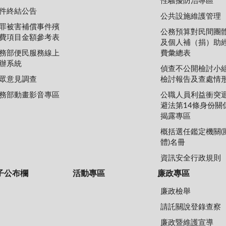
性騷擾防治專區
件終結公告
公共設施維護管理
罪被害補償事件殯
公務預算對民間團
費項目金額參考表
及個人補（捐）助
務部便民服務線上
費彙總表
辦系統
偵查不公開檢討小
眾意見調查
檢討報告及查處情
務部動畫影音專區
公職人員利益衝突
避法第14條身份關
揭露專區
概括選任鑑定機關(
體)名冊
資訊安全行政規則
子公布欄
活動專區
廉政專區
廉政檢舉
請託關說登錄查察
廉政暨維護宣導