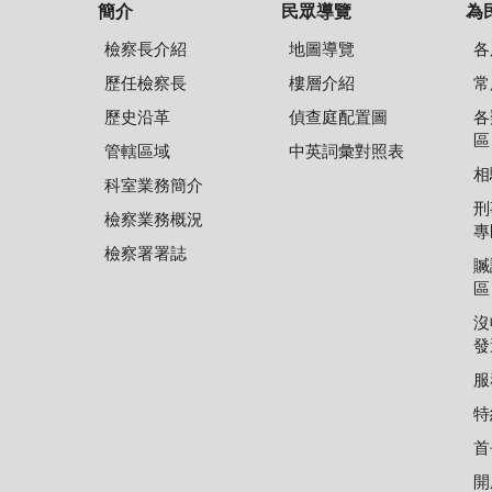
簡介
民眾導覽
為
檢察長介紹
地圖導覽
各
歷任檢察長
樓層介紹
常
歷史沿革
偵查庭配置圖
各
區
管轄區域
中英詞彙對照表
相
科室業務簡介
刑
檢察業務概況
專
檢察署署誌
贓
區
沒
發
服
特
首
開