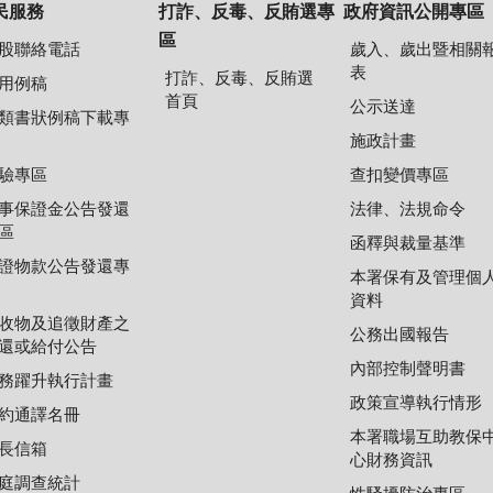
民服務
打詐、反毒、反賄選專
政府資訊公開專區
區
股聯絡電話
歲入、歲出暨相關
表
打詐、反毒、反賄選
用例稿
首頁
公示送達
類書狀例稿下載專
施政計畫
驗專區
查扣變價專區
事保證金公告發還
法律、法規命令
區
函釋與裁量基準
證物款公告發還專
本署保有及管理個
資料
收物及追徵財產之
公務出國報告
還或給付公告
內部控制聲明書
務躍升執行計畫
政策宣導執行情形
約通譯名冊
本署職場互助教保
長信箱
心財務資訊
庭調查統計