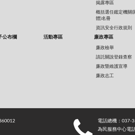
揭露專區
概括選任鑑定機關(
體)名冊
資訊安全行政規則
子公布欄
活動專區
廉政專區
廉政檢舉
請託關說登錄查察
廉政暨維護宣導
廉政志工
0012
電話總機：037-35
為民服務中心電話：0