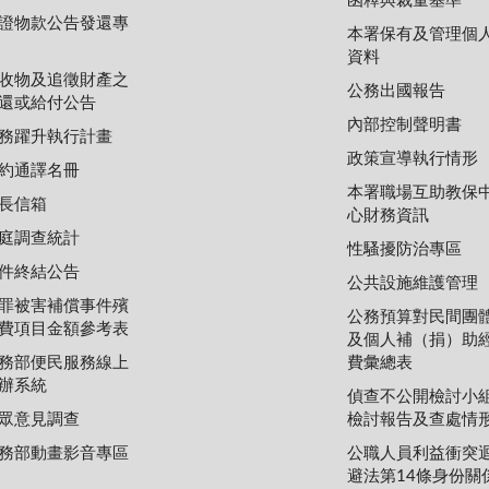
函釋與裁量基準
證物款公告發還專
本署保有及管理個
資料
收物及追徵財產之
公務出國報告
還或給付公告
內部控制聲明書
務躍升執行計畫
政策宣導執行情形
約通譯名冊
本署職場互助教保
長信箱
心財務資訊
庭調查統計
性騷擾防治專區
件終結公告
公共設施維護管理
罪被害補償事件殯
公務預算對民間團
費項目金額參考表
及個人補（捐）助
務部便民服務線上
費彙總表
辦系統
偵查不公開檢討小
眾意見調查
檢討報告及查處情
務部動畫影音專區
公職人員利益衝突
避法第14條身份關