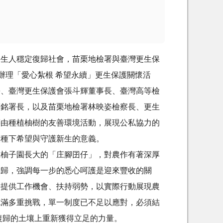
更生人穩定復歸社會，苗栗地檢署與臺灣更生保
場辦理「愛心紮根 希望永續」更生保護關懷活
長、臺灣更生保護會張斗輝董事長、臺灣高等檢
憲銘署長，以及苗栗地檢署林映姿檢察長、更生
藉由種植柚樹的友善環境活動，展現公私協力的
徵種下希望與守護新生的意義。
在柚子園長大的「庄腳囝仔」，對農作有著深厚
復歸，強調每一步的悉心呵護是迎來豐收的關
期提供工作機會、扶持弱勢，以實際行動展現農
充滿多重挑戰，單一制度已不足以應對，必須結
復歸的土壤上重新獲得立足的力量。