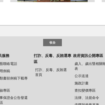
收合
民服務
打詐、反毒、反賄選專
政府資訊公開專區
區
股聯絡電話
歲入、歲出暨相關
表
打詐、反毒、反賄選
用例稿
首頁
公示送達
類書狀例稿下載專
施政計畫
驗專區
查扣變價專區
事保證金公告發還
法律、法規命令
區