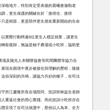
量深植地方，特別肯定受表揚的晨曦會迦勒老
強調，更生保護的關鍵在於「接得住、接得
不只是樹苗，更是陪伴更生朋友重新開始的生命
，以實際行動聘雇8位更生人穩定就業，讓更生
後轉銜復歸，無論是柚子農場或小吃班，協助更
農場及陽光人本關懷協會等民間團體等協力合
，展現在困境中逐步被接住與理解的歷程；隨後
。這份深刻的共鳴，讓協力共好的種子，在司法
看守所江慶隆所長在場陪同、技訓班林益生老師
刑人重返社會的用心實踐。而此技訓小吃班亦在
具體呈現了在司法保護中，那份以人為本、全方