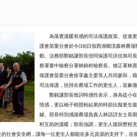
為落實溫暖有感的司法保護政策、促進
護會苗栗分會於今(18)日假西湖鄉渼森林農
動。法務部鄭銘謙部長偕同保護司洪信旭司
察署臺中檢察分署林錦村檢察長、矯正署林
保護會苗栗分會徐享鑫主委等人共同參與，
司法保護，扶持在農場工作的更生人，並象
鄭銘謙部長致詞時感性表示，身為從小
情感，更以柚子樹授粉結果的時節比擬更生
鍵。部長特別感謝農場負責人林語諄女士長
村互助的溫暖；部長強調，更生人復歸歷程
性的社會安全網，讓每一位更生人都能在多元資源的支持下，在