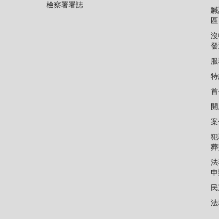
檢察署署誌
贓
區
沒
發
服
特
首
開
案
犯
葬
法
申
民
法