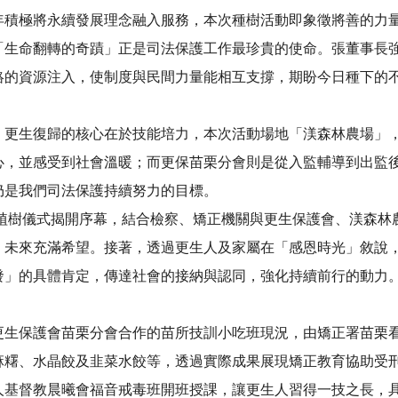
年積極將永續發展理念融入服務，本次種樹活動即象徵將善的力
「生命翻轉的奇蹟」正是司法保護工作最珍貴的使命。張董事長
絡的資源注入，使制度與民間力量能相互支撐，期盼今日種下的
，更生復歸的核心在於技能培力，本次活動場地「渼森林農場」
心，並感受到社會溫暖；而更保苗栗分會則是從入監輔導到出監
仍是我們司法保護持續努力的目標。
的植樹儀式揭開序幕，結合檢察、矯正機關與更生保護會、渼森林
、未來充滿希望。接著，透過更生人及家屬在「感恩時光」敘說
發」的具體肯定，傳達社會的接納與認同，強化持續前行的動力
更生保護會苗栗分會合作的苗所技訓小吃班現況，由矯正署苗栗
麻糬、水晶餃及韭菜水餃等，透過實際成果展現矯正教育協助受
人基督教晨曦會福音戒毒班開班授課，讓更生人習得一技之長，