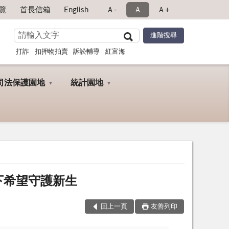
覽
首長信箱
English
Ａ-
Ａ
Ａ+
打詐
扣押物拍賣
訴訟輔導
紅富海
司法保護園地
統計園地
種下希望守護新生
回上一頁
友善列印