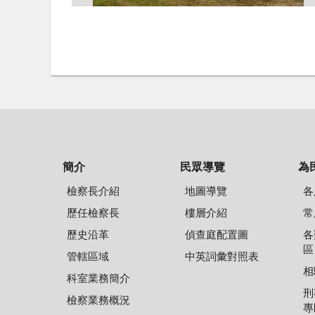
簡介
民眾導覽
為
檢察長介紹
地圖導覽
各
歷任檢察長
樓層介紹
常
歷史沿革
偵查庭配置圖
各
區
管轄區域
中英詞彙對照表
相
科室業務簡介
刑
檢察業務概況
專