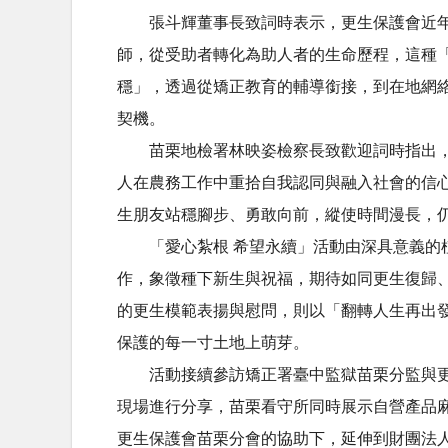
張斗輝董事長致詞時表示，更生保護會近
師，從受助者轉化為助人者的生命歷程，這種
穩」，透過從矯正教育的輔導銜接，到在地網
契機。
苗栗地檢署林映姿檢察長致歡迎詞時指出
人在農務工作中重拾自我認同與融入社會的信
生朋友站穩腳步、勇敢向前，縱使時間漫長，
「愛心紮根 希望永續」活動由深具意義
作，象徵種下新生與祝福，期待如同更生復歸
的更生模範表揚與慰問，則以「翻轉人生再出
保護的每一寸土地上萌芽。
活動接續參訪矯正署臺中監獄苗栗分監與
現場進行分享，苗栗看守所同時展示自營產品
更生保護會苗栗分會的協助下，延伸到財團法