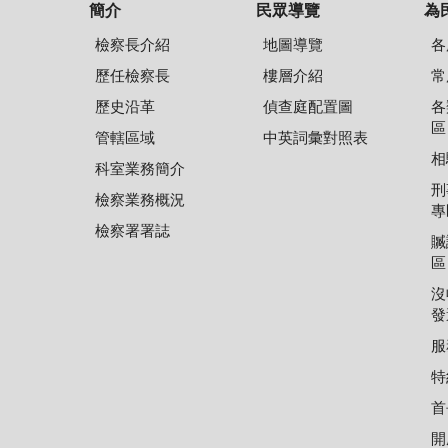
簡介
民眾導覽
為
檢察長介紹
地圖導覽
各
歷任檢察長
樓層介紹
常
歷史沿革
偵查庭配置圖
各
區
管轄區域
中英詞彙對照表
相
科室業務簡介
刑
檢察業務概況
專
檢察署署誌
贓
區
沒
發
服
特
首
開