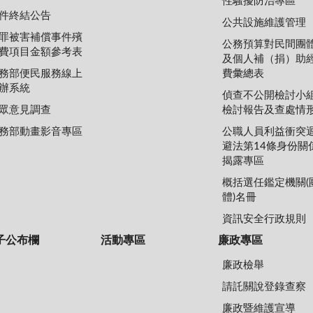
性騷擾防治專區
件終結公告
公共設施維護管理
罪被害補償事件殯
公務預算對民間團
費項目金額參考表
及個人補（捐）助
務部便民服務線上
費彙總表
辦系統
偵查不公開檢討小
眾意見調查
檢討報告及查處情
務部動畫影音專區
公職人員利益衝突
避法第14條身份關
揭露專區
概括選任鑑定機關(
體)名冊
資訊安全行政規則
子公布欄
活動專區
廉政專區
廉政檢舉
請託關說登錄查察
廉政暨維護宣導