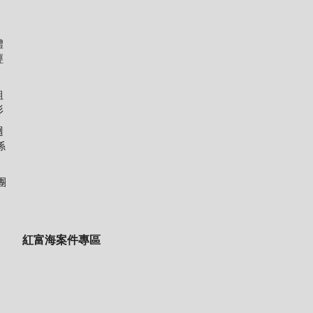
體
經
組
形
迴
係
團
紅富海案件專區