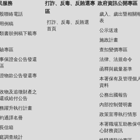
民服務
打詐、反毒、反賄選專
政府資訊公開專區
區
股聯絡電話
歲入、歲出暨相關
表
打詐、反毒、反賄選
用例稿
首頁
公示送達
類書狀例稿下載專
施政計畫
驗專區
查扣變價專區
事保證金公告發還
法律、法規命令
區
函釋與裁量基準
證物款公告發還專
本署保有及管理個
資料
收物及追徵財產之
公務出國報告
還或給付公告
內部控制聲明書
務躍升執行計畫
政策宣導執行情形
約通譯名冊
本署職場互助教保
長信箱
心財務資訊
庭調查統計