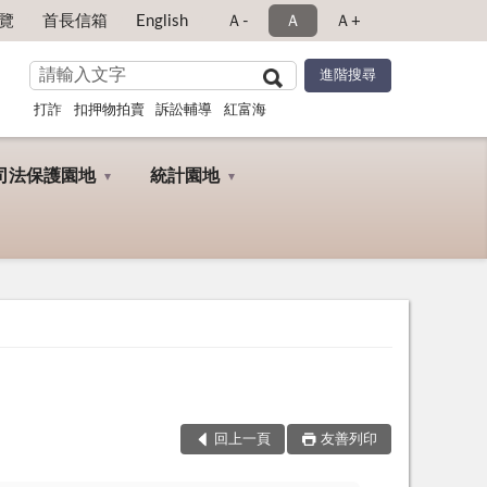
覽
首長信箱
English
Ａ-
Ａ
Ａ+
打詐
扣押物拍賣
訴訟輔導
紅富海
司法保護園地
統計園地
回上一頁
友善列印