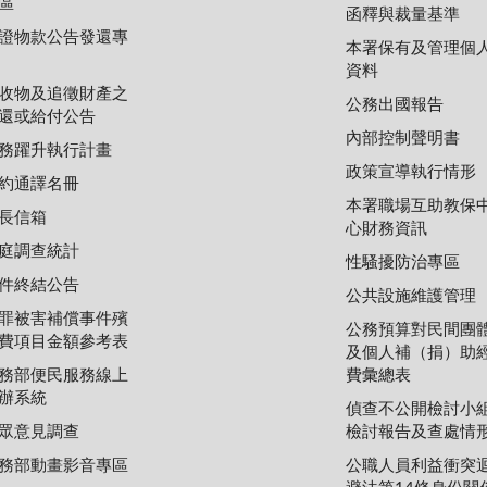
區
函釋與裁量基準
證物款公告發還專
本署保有及管理個
資料
收物及追徵財產之
公務出國報告
還或給付公告
內部控制聲明書
務躍升執行計畫
政策宣導執行情形
約通譯名冊
本署職場互助教保
長信箱
心財務資訊
庭調查統計
性騷擾防治專區
件終結公告
公共設施維護管理
罪被害補償事件殯
公務預算對民間團
費項目金額參考表
及個人補（捐）助
務部便民服務線上
費彙總表
辦系統
偵查不公開檢討小
眾意見調查
檢討報告及查處情
務部動畫影音專區
公職人員利益衝突