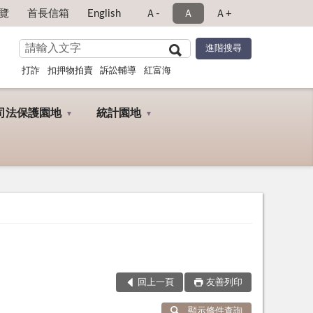
覽
首長信箱
English
Ａ-
Ａ
Ａ+
打詐
扣押物拍賣
訴訟輔導
紅富海
司法保護園地
統計園地
回上一頁
友善列印
顯示條件查詢