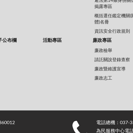
避法第14條身份關
揭露專區
概括選任鑑定機關(
體)名冊
資訊安全行政規則
子公布欄
活動專區
廉政專區
廉政檢舉
請託關說登錄查察
廉政暨維護宣導
廉政志工
0012
電話總機：037-35
為民服務中心電話：0