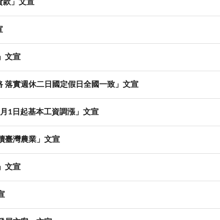
惠貸款」文宣
宣
光」文宣
法上路 落實週休二日國定假日全國一致」文宣
6年1月1日起基本工資調漲」文宣
 永續臺灣農業」文宣
增」文宣
宣