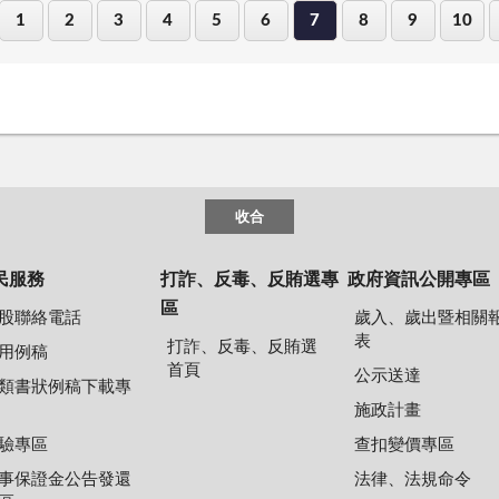
1
2
3
4
5
6
7
8
9
10
收合
民服務
打詐、反毒、反賄選專
政府資訊公開專區
區
股聯絡電話
歲入、歲出暨相關
表
打詐、反毒、反賄選
用例稿
首頁
公示送達
類書狀例稿下載專
施政計畫
驗專區
查扣變價專區
事保證金公告發還
法律、法規命令