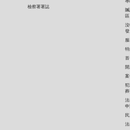
專
檢察署署誌
贓
區
沒
發
服
特
首
開
案
犯
葬
法
申
民
法