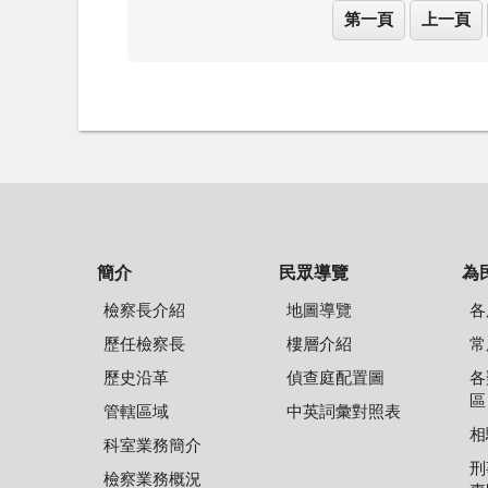
第一頁
上一頁
簡介
民眾導覽
為
檢察長介紹
地圖導覽
各
歷任檢察長
樓層介紹
常
歷史沿革
偵查庭配置圖
各
區
管轄區域
中英詞彙對照表
相
科室業務簡介
刑
檢察業務概況