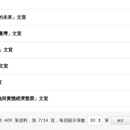
我們的未來」文宣
續臺灣」文宣
制」文宣
」文宣
宣
動金融與實體經濟繁榮」文宣
共
409
筆資料，第
7/14
頁，
每頁顯示筆數
筆
確定