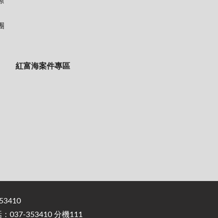
係
團
紅富海案件專區
3410
37-353410 分機111