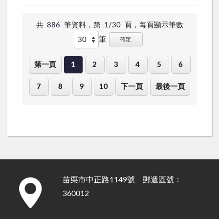
共
886
筆資料，第
1/30
頁，
每頁顯示筆數
筆
確定
第一頁
1
2
3
4
5
6
7
8
9
10
下一頁
最後一頁
苗栗市中正路1149號 郵遞區號：
:::
360012