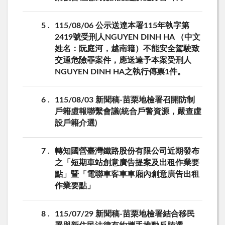
5
115/08/06 公示送達本署115年執字第
2419號受刑人NGUYEN DINH HA （中文
姓名：阮庭河，越南籍）不能安全駕駛致
交通危險罪案件，應送達予本案受刑人
NGUYEN DINH HA之執行傳票1件。
6
115/08/03 新聞稿-苗栗地檢署召開防制
戶籍虛報聯繫會議(統合戶警資源，嚴查虛
設戶籍介選)
7
轉知國營臺灣鐵路股份有限公司近期發布
之「短期車站創意廣告提案及出租作業要
點」暨「電聯車客車車廂內創意廣告出租
作業要點」
8
115/07/29 新聞稿-苗栗地檢署結合移民