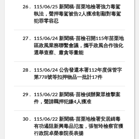
26
115/06/25 新聞稿-苗栗地檢署強力毒駕
執法，聲押毒駕被告2人獲准彰顯對毒駕
犯罪零容忍
27
115/06/24 新聞稿-苗檢召開115年苗栗地
區政風業務聯繫會議，攜手政風合作強化
選舉查察、肅貪等量能
28
115/06/24 公告發還本署112年度保管字
第778號等扣押物品一批計17件
29
115/06/22 新聞稿-苗檢偵辦聚眾槍擊案
件，聲請羈押犯嫌4人獲准
30
115/06/22 新聞稿-苗栗地檢署安居緝毒
有功遏阻新興毒品氾濫，張智玲檢察官獲
行政院卓榮泰院長表揚