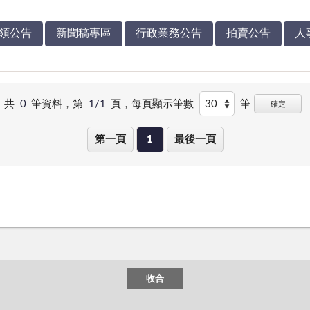
領公告
新聞稿專區
行政業務公告
拍賣公告
人
共
0
筆資料，第
1/1
頁，
每頁顯示筆數
筆
確定
第一頁
1
最後一頁
收合