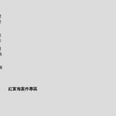
體
經
組
形
迴
係
團
紅富海案件專區