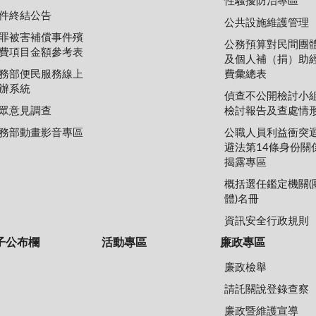
性騷擾防治專區
件終結公告
公共設施維護管理
罪被害補償事件殯
公務預算對民間團
費項目金額參考表
及個人補（捐）助
務部便民服務線上
費彙總表
辦系統
偵查不公開檢討小
眾意見調查
檢討報告及查處情
務部動畫影音專區
公職人員利益衝突
避法第14條身份關
揭露專區
概括選任鑑定機關(
體)名冊
資訊安全行政規則
子公布欄
活動專區
廉政專區
廉政檢舉
請託關說登錄查察
廉政暨維護宣導