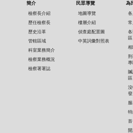
簡介
民眾導覽
為
檢察長介紹
地圖導覽
各
歷任檢察長
樓層介紹
常
歷史沿革
偵查庭配置圖
各
區
管轄區域
中英詞彙對照表
相
科室業務簡介
刑
檢察業務概況
專
檢察署署誌
贓
區
沒
發
服
特
首
開