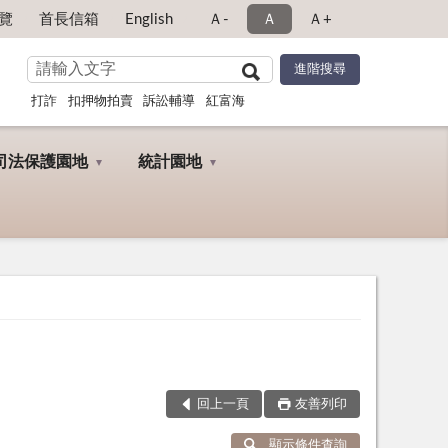
覽
首長信箱
English
Ａ-
Ａ
Ａ+
打詐
扣押物拍賣
訴訟輔導
紅富海
司法保護園地
統計園地
回上一頁
友善列印
顯示條件查詢