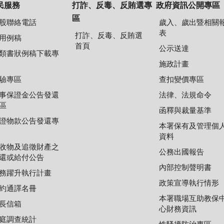
民服務
打詐、反毒、反賄選專
政府資訊公開專區
區
股聯絡電話
歲入、歲出暨相關
表
打詐、反毒、反賄選
用例稿
首頁
公示送達
類書狀例稿下載專
施政計畫
驗專區
查扣變價專區
事保證金公告發還
法律、法規命令
區
函釋與裁量基準
證物款公告發還專
本署保有及管理個
資料
收物及追徵財產之
公務出國報告
還或給付公告
內部控制聲明書
務躍升執行計畫
政策宣導執行情形
約通譯名冊
本署職場互助教保
長信箱
心財務資訊
庭調查統計