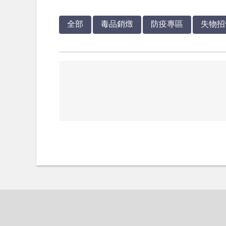
全部
毒品銷燬
防疫專區
失物招